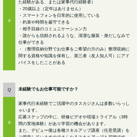
た経験がある、または家事代行経験者）
・20歳以上（定年はありません）
・スマートフォンを日常的に使用している
A
・約束や時間を厳守できる
・相手目線のコミュニケーション力
・誰からも信頼されるような、清潔な服装・身だしなみで
仕事ができる
・（整理収納分野でお仕事をご希望の方のみ）整理収納に
関する資格や知識を保有し、第三者（友人知人可）にアド
バイスをしたことがある
未経験でもお仕事可能ですか？
Q
家事代行未経験でご活躍中のタスカジさんは多数いらっし
ゃいます。
応募ステップの中に、研修ビデオや現場トライアル（3時
A
間の実地体験）があり学習の機会があります。
また、デビュー後は各種スキルアップ講座（任意受講）を
ご用意していますのでさらなるスキルアップも可能です。